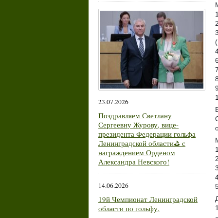
23.07.2026
Поздравляем Светлану
Сергеевну Журову, вице-
президента Федерации гольфа
Ленинградской области⛳ с
награждением Орденом
Александра Невского!
14.06.2026
19й Чемпионат Ленинградской
области по гольфу.