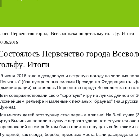
лось Первенство города Всеволожска по детскому гольфу. Итоги
20.06.2016
Состоялось Первенство города Всевол
гольфу. Итоги
19 июня 2016 года в дождливую и ветреную погоду на зеленых пол
"Песчанка" (благоустроенных силами Президента Федерации гольф
администрации) состоялось Первенство города Всеволожска по гол
Дети совершенствовали свою "короткую" игру на лунках длиной от 3
сложнейшем рельефе и маленьких песчаных "браунах" (наш русск
Щукина).
Для многих детей этот турнир стал первым в жизни! На 3-ей лунке 
Артур Былинкин попали в лунку с первого удара, что случается очен
соревнований и тем ребятам было приятно ощущать себя такими в
В упорной, как всегда, борьбе, призовые места были распределен