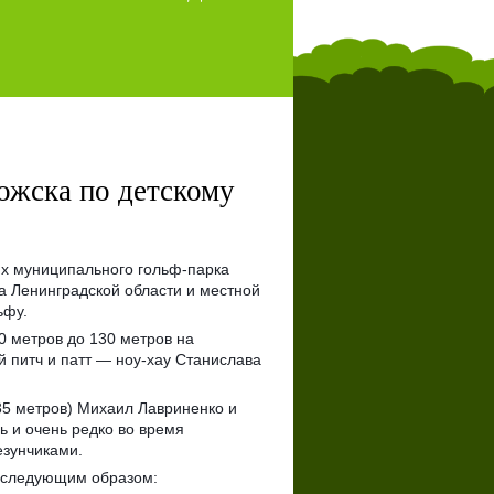
ожска по детскому
ях муниципального гольф-парка
а Ленинградской области и местной
ьфу.
0 метров до 130 метров на
ий
питч и патт — ноу-хау Станислава
(35 метров) Михаил Лавриненко и
ь и очень редко во время
езунчиками.
ы следующим образом: