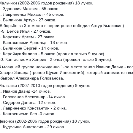
Мальчики (2002-2006 годов рождения) 18 лунок.
1. Зданович Максим - 55 очков.
2. Лавриненко Михаил - 45 очков.
3. Былинкин Артур - 27 очков.
(В борьбе за 3-е место в переигровке победил Артур Былинкин).
4-5. Белов Илья - 27 очков.
6. Коротких Артем - 27 очков.
7. Кангасниеми Арнольд - 18 очков.
8. Былинкин Сергей - 14 очков.
9. Керейчук Филипп - 5 очков (прошел только 9 лунок).
10. Кангасниеми Хенрик - 2 очка (прошел только 9 лунок).
В младшей группе неожиданно 1-ое место занял Иванов Давид - во
Северо-Запада (тренер Щукин Иннокентий), который занимается все
обыграл Александра Голованова.
Мальчики (2007-2010 годов рождения) 9 лунок.
1. Иванов Давид -14 очков.
2. Голованов Александр -14 очков.
3. Сидоров Данила -12 очков.
4. Лавриненко Константин - 2 очка.
5. Кангасниеми Лео -0 очков.
Девочки (2002-2006 годов рождения) 18 лунок.
1. Куделина Анастасия - 29 очков.