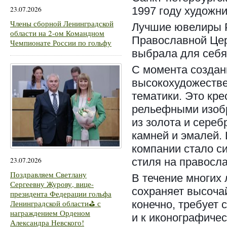
23.07.2026
1997 году художн
Члены сборной Ленинградской
Лучшие ювелиры Р
области на 2-ом Командном
Православной Цер
Чемпионате России по гольфу
выбрала для себя
С момента создан
высокохудожеств
тематики. Это кре
рельефными изобр
из золота и сереб
камней и эмалей.
компании стало си
23.07.2026
стиля на правосл
Поздравляем Светлану
В течение многих
Сергеевну Журову, вице-
сохраняет высоча
президента Федерации гольфа
Ленинградской области⛳ с
конечно, требует 
награждением Орденом
и к иконографиче
Александра Невского!