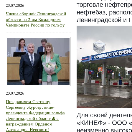
торговле нефтепр
23.07.2026
нефтебаз, распол
Члены сборной Ленинградской
области на 2-ом Командном
Ленинградской и 
Чемпионате России по гольфу
23.07.2026
Поздравляем Светлану
Сергеевну Журову, вице-
президента Федерации гольфа
Для своей деятел
Ленинградской области⛳ с
«КИНЕФ» - ООО «
награждением Орденом
Александра Невского!
н
еизменно высоко