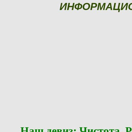
ИНФОРМАЦИ
Наш девиз: Чистота