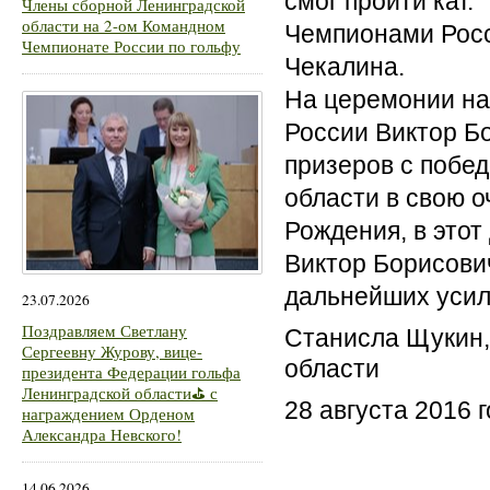
смог пройти кат.
Члены сборной Ленинградской
области на 2-ом Командном
Чемпионами Росс
Чемпионате России по гольфу
Чекалина. 
На церемонии на
России Виктор Бо
призеров с побед
области в свою о
Рождения, в этот
Виктор Борисови
дальнейших усил
23.07.2026
Поздравляем Светлану
Станисла Щукин,
Сергеевну Журову, вице-
области 
президента Федерации гольфа
Ленинградской области⛳ с
28 августа 2016 
награждением Орденом
Александра Невского!
14.06.2026