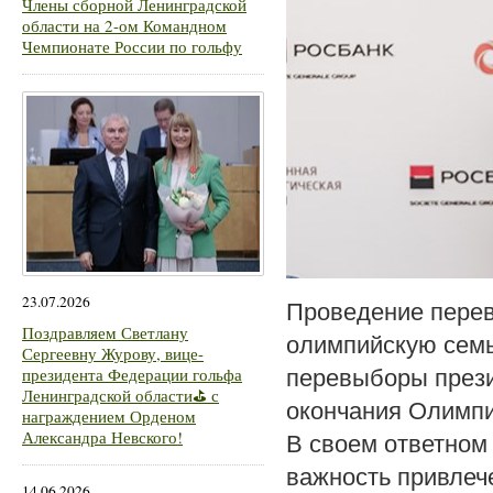
Члены сборной Ленинградской
области на 2-ом Командном
Чемпионате России по гольфу
23.07.2026
Проведение перев
Поздравляем Светлану
олимпийскую семь
Сергеевну Журову, вице-
президента Федерации гольфа
перевыборы прези
Ленинградской области⛳ с
окончания Олимпи
награждением Орденом
Александра Невского!
В своем ответном
важность привлече
14.06.2026