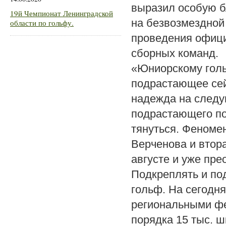
выразил особую б
19й Чемпионат Ленинградской
на безвозмездной
области по гольфу.
проведения офици
сборных команд.
«Юниорскому голь
подрастающее сей
надежда на следу
подрастающего по
тянуться. Феном
Верченова и втор
августе и уже пр
Подкреплять и по
гольф. На сегодня
региональными фе
порядка 15 тыс. ш