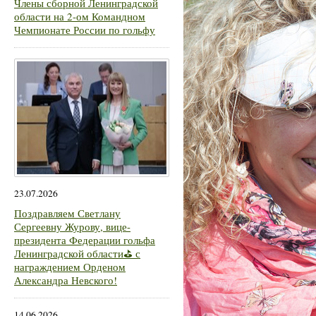
Члены сборной Ленинградской
области на 2-ом Командном
Чемпионате России по гольфу
23.07.2026
Поздравляем Светлану
Сергеевну Журову, вице-
президента Федерации гольфа
Ленинградской области⛳ с
награждением Орденом
Александра Невского!
14.06.2026