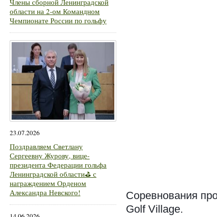
Члены сборной Ленинградской
области на 2-ом Командном
Чемпионате России по гольфу
23.07.2026
Поздравляем Светлану
Сергеевну Журову, вице-
президента Федерации гольфа
Ленинградской области⛳ с
награждением Орденом
Александра Невского!
Соревнования прох
Golf Village.
14.06.2026