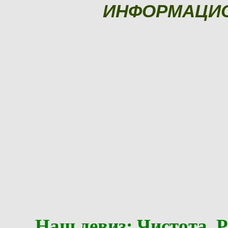
ИНФОРМАЦИ
Наш девиз: Чистота