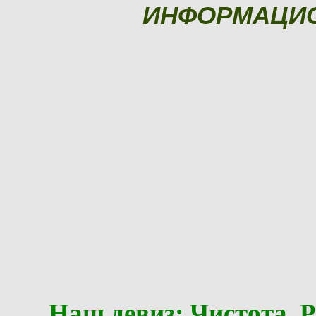
ИНФОРМАЦИ
Наш девиз: Чистота