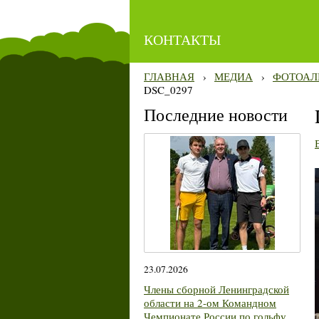
КОНТАКТЫ
ГЛАВНАЯ
›
МЕДИА
›
ФОТОАЛ
DSC_0297
Последние новости
23.07.2026
Члены сборной Ленинградской
области на 2-ом Командном
Чемпионате России по гольфу