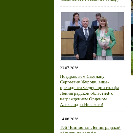
23.07.2026
Поздравляем Светлану
Сергеевну Журову, вице-
президента Федерации гольфа
Ленинградской области⛳ с
награждением Орденом
Александра Невского!
14.06.2026
19й Чемпионат Ленинградской
области по гольфу.