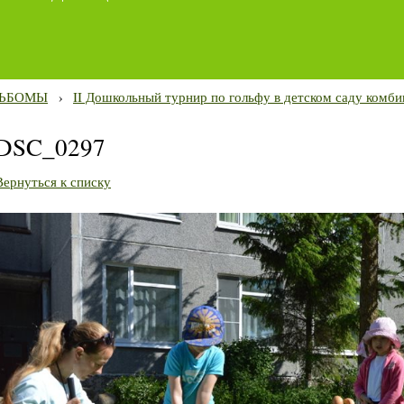
ЬБОМЫ
›
II Дошкольный турнир по гольфу в детском саду комби
DSC_0297
Вернуться к списку