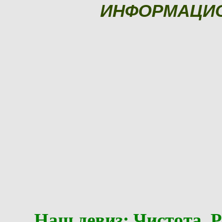
ИНФОРМАЦИ
Наш девиз: Чистота