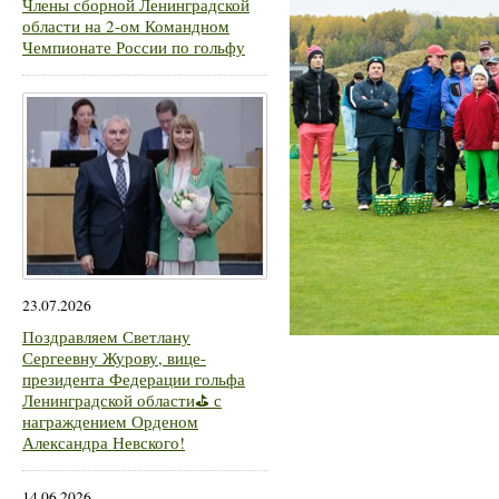
Члены сборной Ленинградской
области на 2-ом Командном
Чемпионате России по гольфу
23.07.2026
Поздравляем Светлану
Сергеевну Журову, вице-
президента Федерации гольфа
Ленинградской области⛳ с
награждением Орденом
Александра Невского!
14.06.2026