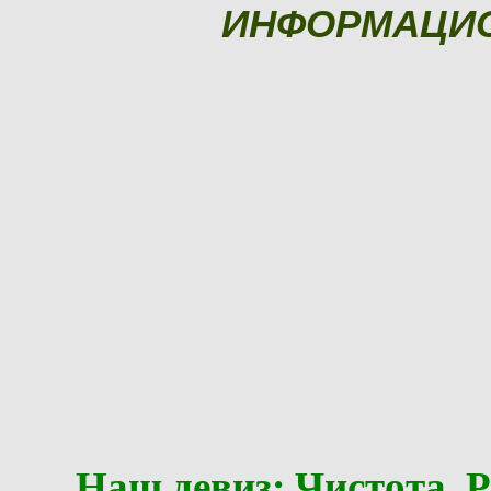
ИНФОРМАЦИ
Наш девиз: Чистота