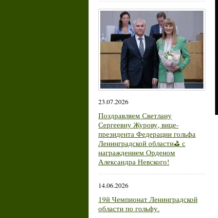
23.07.2026
Поздравляем Светлану
Сергеевну Журову, вице-
президента Федерации гольфа
Ленинградской области⛳ с
награждением Орденом
Александра Невского!
14.06.2026
19й Чемпионат Ленинградской
области по гольфу.