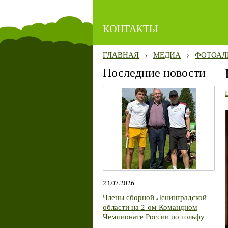
КОНТАКТЫ
ГЛАВНАЯ
›
МЕДИА
›
ФОТОАЛ
Последние новости
23.07.2026
Члены сборной Ленинградской
области на 2-ом Командном
Чемпионате России по гольфу