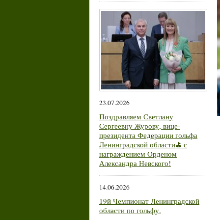
23.07.2026
Поздравляем Светлану
Сергеевну Журову, вице-
президента Федерации гольфа
Ленинградской области⛳ с
награждением Орденом
Александра Невского!
14.06.2026
19й Чемпионат Ленинградской
области по гольфу.