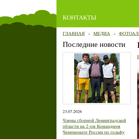
КОНТАКТЫ
ГЛАВНАЯ
›
МЕДИА
›
ФОТОАЛ
Последние новости
23.07.2026
Члены сборной Ленинградской
области на 2-ом Командном
Чемпионате России по гольфу