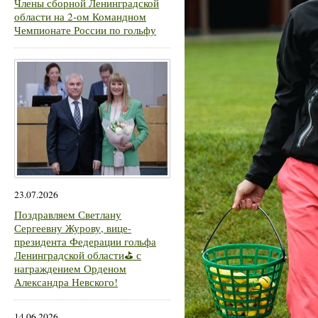
Члены сборной Ленинградской
области на 2-ом Командном
Чемпионате России по гольфу
23.07.2026
Поздравляем Светлану
Сергеевну Журову, вице-
президента Федерации гольфа
Ленинградской области⛳ с
награждением Орденом
Александра Невского!
14.06.2026