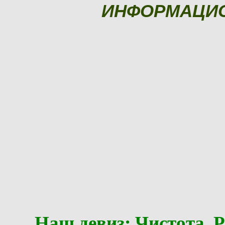
ИНФОРМАЦИ
Наш девиз: Чистота