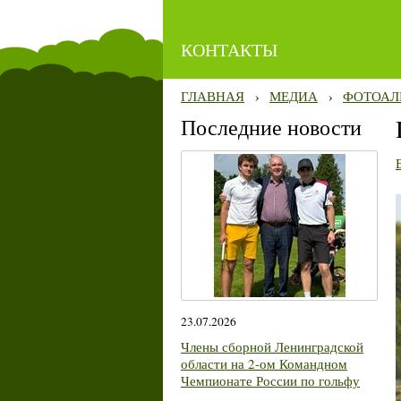
КОНТАКТЫ
ГЛАВНАЯ
›
МЕДИА
›
ФОТОАЛ
Последние новости
23.07.2026
Члены сборной Ленинградской
области на 2-ом Командном
Чемпионате России по гольфу