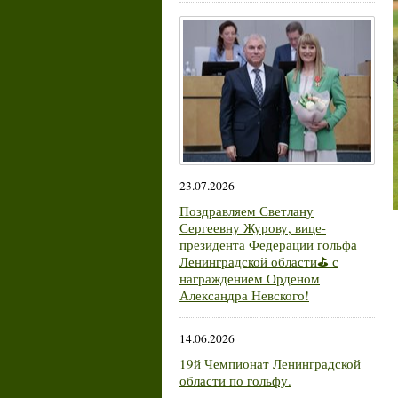
23.07.2026
Поздравляем Светлану
Сергеевну Журову, вице-
президента Федерации гольфа
Ленинградской области⛳ с
награждением Орденом
Александра Невского!
14.06.2026
19й Чемпионат Ленинградской
области по гольфу.