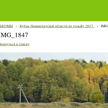
ЬБОМЫ
›
Кубок Ленинградской области по гольфу 2017.
›
IMG
IMG_1847
Вернуться к списку