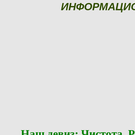
ИНФОРМАЦИ
Наш девиз: Чистота