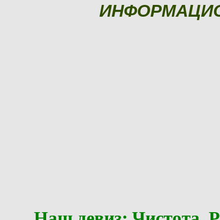
ИНФОРМАЦИ
Наш девиз: Чистота