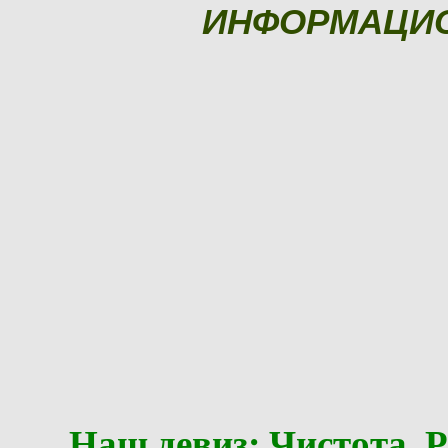
ИНФОРМАЦИ
Наш девиз: Чистота