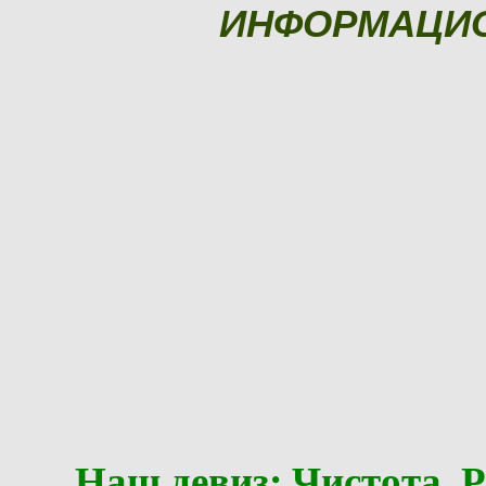
ИНФОРМАЦИ
Наш девиз: Чистота