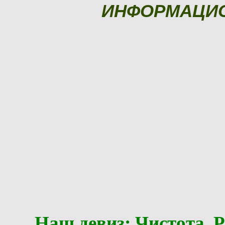
ИНФОРМАЦИ
Наш девиз: Чистота