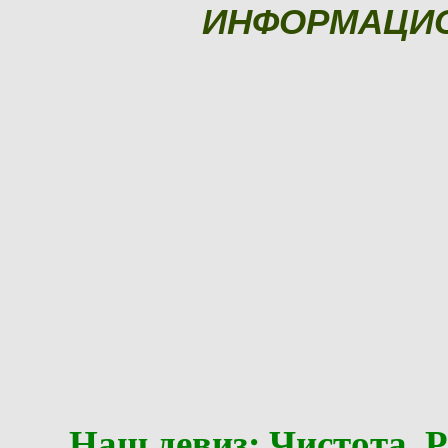
ИНФОРМАЦИ
Наш девиз: Чистота