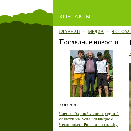
КОНТАКТЫ
ГЛАВНАЯ
›
МЕДИА
›
ФОТОАЛ
Последние новости
23.07.2026
Члены сборной Ленинградской
области на 2-ом Командном
Чемпионате России по гольфу