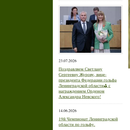
23.07.2026
Поздравляем Светлану
Сергеевну Журову, вице-
президента Федерации гольфа
Ленинградской области⛳ с
награждением Орденом
Александра Невского!
14.06.2026
19й Чемпионат Ленинградской
области по гольфу.