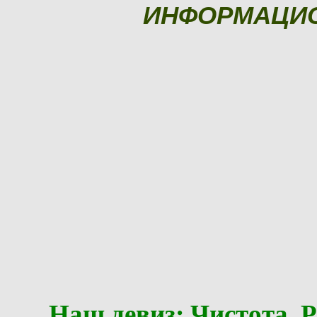
ИНФОРМАЦИ
Наш девиз: Чистота