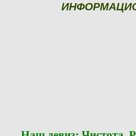
ИНФОРМАЦИ
Наш девиз: Чистота