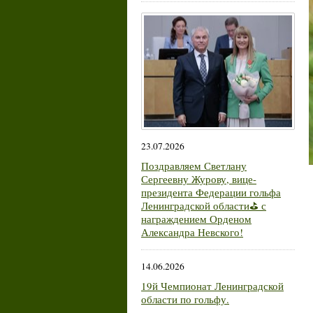
23.07.2026
Поздравляем Светлану
Сергеевну Журову, вице-
президента Федерации гольфа
Ленинградской области⛳ с
награждением Орденом
Александра Невского!
14.06.2026
19й Чемпионат Ленинградской
области по гольфу.