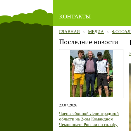
КОНТАКТЫ
ГЛАВНАЯ
›
МЕДИА
›
ФОТОАЛ
Последние новости
23.07.2026
Члены сборной Ленинградской
области на 2-ом Командном
Чемпионате России по гольфу