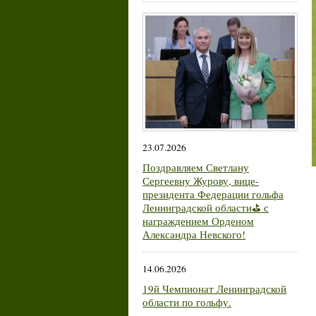
23.07.2026
Поздравляем Светлану
Сергеевну Журову, вице-
президента Федерации гольфа
Ленинградской области⛳ с
награждением Орденом
Александра Невского!
14.06.2026
19й Чемпионат Ленинградской
области по гольфу.