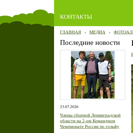
КОНТАКТЫ
ГЛАВНАЯ
›
МЕДИА
›
ФОТОАЛ
Последние новости
23.07.2026
Члены сборной Ленинградской
области на 2-ом Командном
Чемпионате России по гольфу