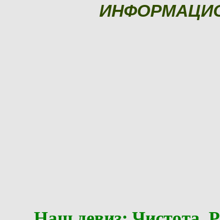
ИНФОРМАЦИ
Наш девиз: Чистота