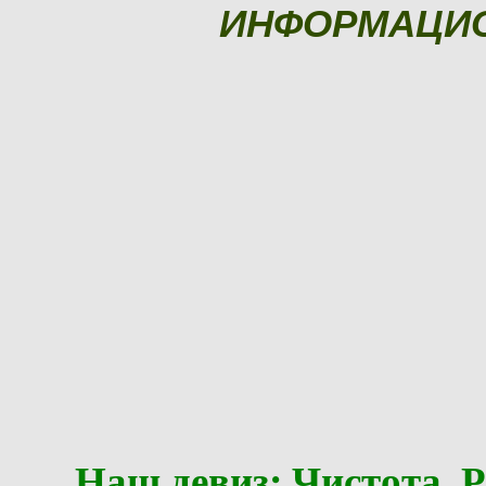
ИНФОРМАЦИ
Наш девиз: Чистота