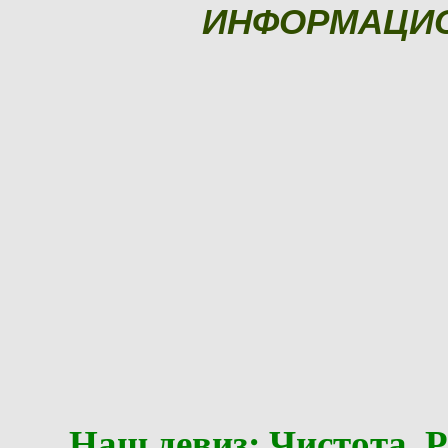
ИНФОРМАЦИ
Наш девиз: Чистота