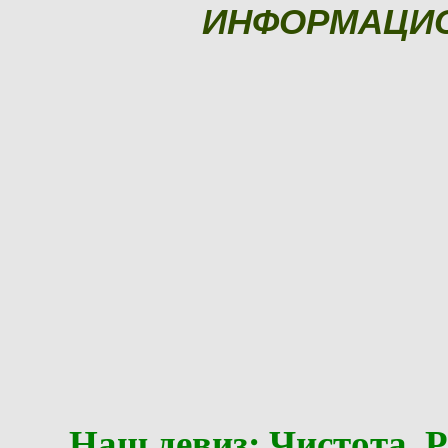
ИНФОРМАЦИ
Наш девиз: Чистота