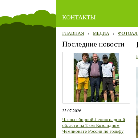
КОНТАКТЫ
ГЛАВНАЯ
›
МЕДИА
›
ФОТОАЛ
Последние новости
23.07.2026
Члены сборной Ленинградской
области на 2-ом Командном
Чемпионате России по гольфу