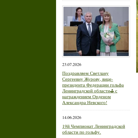
23.07.2026
Поздравляем Светлану
Сергеевну Журову, вице-
президента Федерации гольфа
Ленинградской области⛳ с
награждением Орденом
Александра Невского!
14.06.2026
19й Чемпионат Ленинградской
области по гольфу.