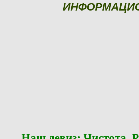
ИНФОРМАЦИ
Наш девиз: Чистота