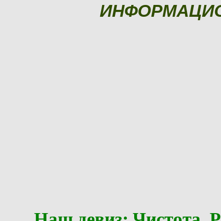
ИНФОРМАЦИ
Наш девиз: Чистота