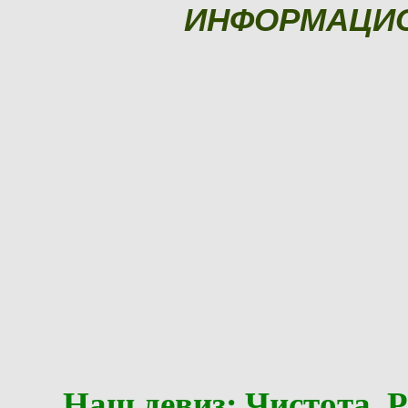
ИНФОРМАЦИ
Наш девиз: Чистота