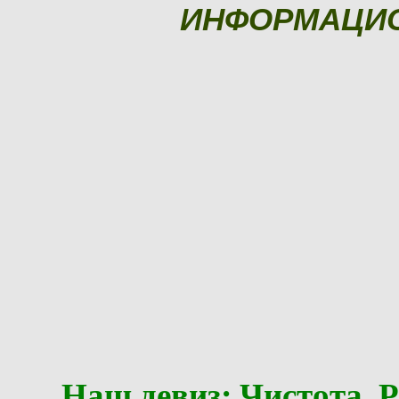
ИНФОРМАЦИ
Наш девиз: Чистота