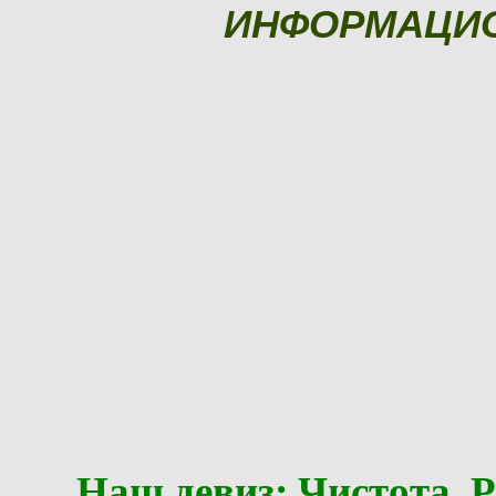
ИНФОРМАЦИ
Наш девиз: Чистота