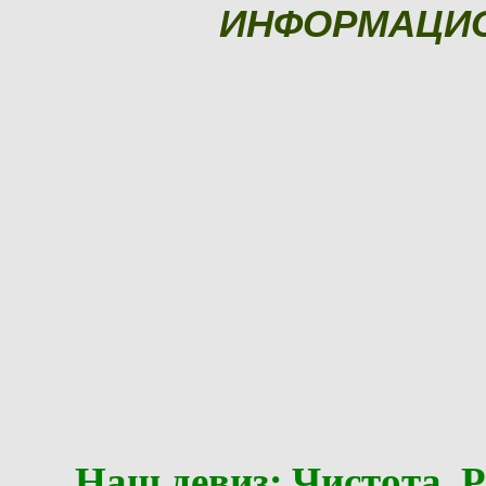
ИНФОРМАЦИ
Наш девиз: Чистота