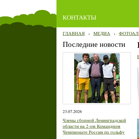
КОНТАКТЫ
ГЛАВНАЯ
›
МЕДИА
›
ФОТОАЛ
Последние новости
23.07.2026
Члены сборной Ленинградской
области на 2-ом Командном
Чемпионате России по гольфу