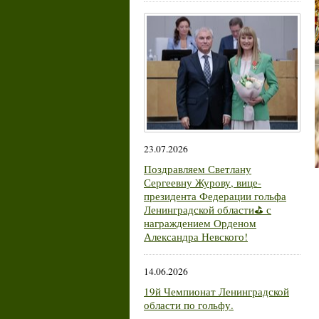
23.07.2026
Поздравляем Светлану
Сергеевну Журову, вице-
президента Федерации гольфа
Ленинградской области⛳ с
награждением Орденом
Александра Невского!
14.06.2026
19й Чемпионат Ленинградской
области по гольфу.