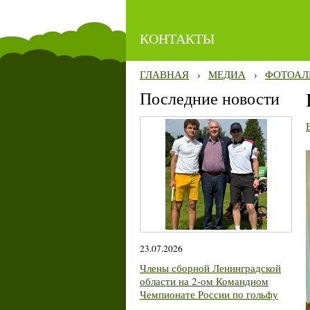
КОНТАКТЫ
ГЛАВНАЯ
›
МЕДИА
›
ФОТОАЛ
Последние новости
23.07.2026
Члены сборной Ленинградской
области на 2-ом Командном
Чемпионате России по гольфу