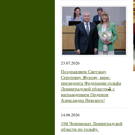
23.07.2026
Поздравляем Светлану
Сергеевну Журову, вице-
президента Федерации гольфа
Ленинградской области⛳ с
награждением Орденом
Александра Невского!
14.06.2026
19й Чемпионат Ленинградской
области по гольфу.