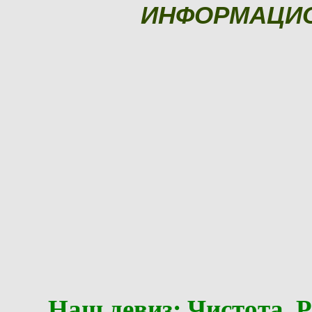
ИНФОРМАЦИ
Наш девиз: Чистота