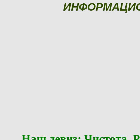
ИНФОРМАЦИ
Наш девиз: Чистота