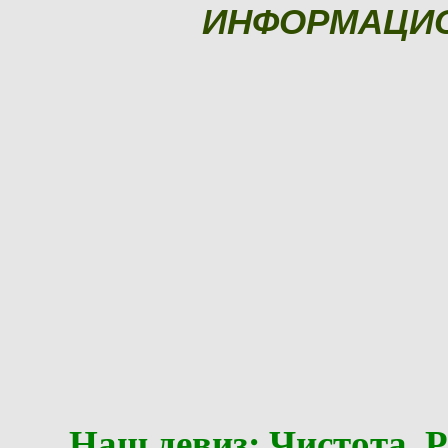
ИНФОРМАЦИ
Наш девиз: Чистота