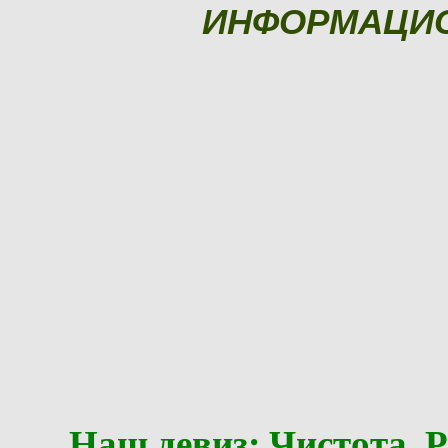
ИНФОРМАЦИ
Наш девиз: Чистота