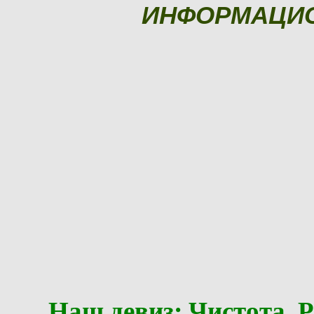
ИНФОРМАЦИ
Наш девиз: Чистота