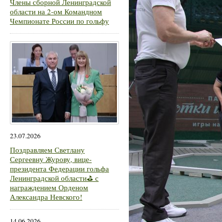
Члены сборной Ленинградской
области на 2-ом Командном
Чемпионате России по гольфу
23.07.2026
Поздравляем Светлану
Сергеевну Журову, вице-
президента Федерации гольфа
Ленинградской области⛳ с
награждением Орденом
Александра Невского!
14.06.2026