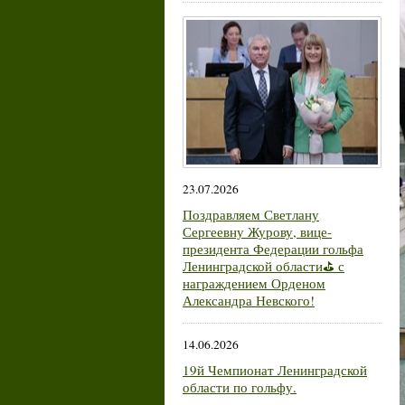
23.07.2026
Поздравляем Светлану
Сергеевну Журову, вице-
президента Федерации гольфа
Ленинградской области⛳ с
награждением Орденом
Александра Невского!
14.06.2026
19й Чемпионат Ленинградской
области по гольфу.