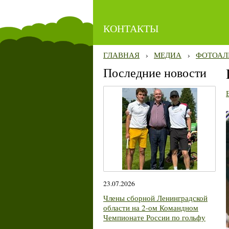
КОНТАКТЫ
ГЛАВНАЯ
›
МЕДИА
›
ФОТОАЛ
Последние новости
23.07.2026
Члены сборной Ленинградской
области на 2-ом Командном
Чемпионате России по гольфу