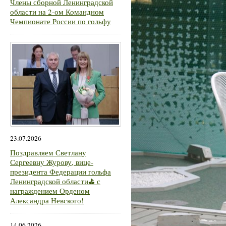
Члены сборной Ленинградской
области на 2-ом Командном
Чемпионате России по гольфу
23.07.2026
Поздравляем Светлану
Сергеевну Журову, вице-
президента Федерации гольфа
Ленинградской области⛳ с
награждением Орденом
Александра Невского!
14.06.2026