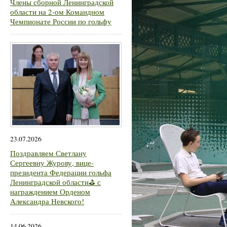
Члены сборной Ленинградской
области на 2-ом Командном
Чемпионате России по гольфу
23.07.2026
Поздравляем Светлану
Сергеевну Журову, вице-
президента Федерации гольфа
Ленинградской области⛳ с
награждением Орденом
Александра Невского!
14.06.2026